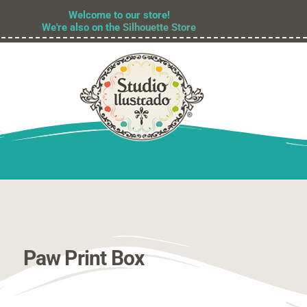
Welcome to our store!
We're also on the
Silhouette Store
Paw Print Box