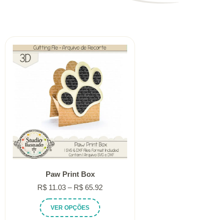
Paw Print Box
Faixa
R$
11.03
–
R$
65.92
de
Este
VER OPÇÕES
preço:
produto