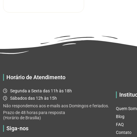
R$ 11.03
tem
através
várias
R$ 65.92
variantes.
As
opções
podem
ser
escolhidas
na
página
Horário de Atendimento
do
produto
Segunda a Sexta das 11h às 18h
Institu
Sábados das 12h às 15h
Não respondemos aos e-mails aos Domingos e feriados.
Quem Som
Prazo de 48 horas para resposta
Blog
(Horário de Brasilia)
FAQ
Siga-nos
Contato