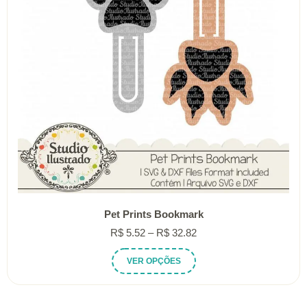
Pet Prints Bookmark
Faixa
R$
5.52
–
R$
32.82
de
Este
VER OPÇÕES
preço:
produto
R$ 5.52
tem
através
várias