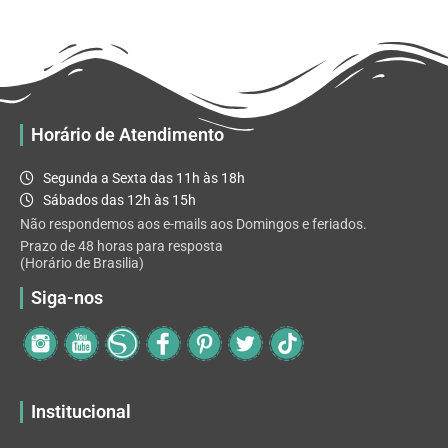
R$ 32.82
variantes.
As
opções
podem
ser
escolhidas
Horário de Atendimento
na
página
Segunda a Sexta das 11h às 18h
do
Sábados das 12h às 15h
produto
Não respondemos aos e-mails aos Domingos e feriados.
Prazo de 48 horas para resposta
(Horário de Brasilia)
Siga-nos
Institucional