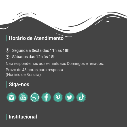
R$ 32.82
variantes.
As
opções
podem
ser
escolhidas
Horário de Atendimento
na
página
Segunda a Sexta das 11h às 18h
do
Sábados das 12h às 15h
produto
Não respondemos aos e-mails aos Domingos e feriados.
Prazo de 48 horas para resposta
(Horário de Brasilia)
Siga-nos
Institucional