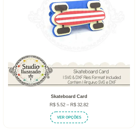
Skateboard Card
Faixa
R$
5.52
–
R$
32.82
de
Este
VER OPÇÕES
preço:
produto
R$ 5.52
tem
através
várias