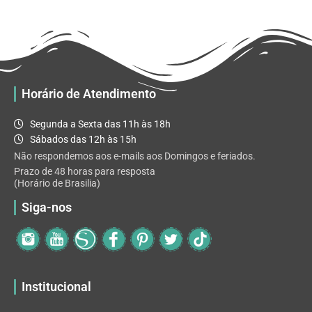
R$ 32.82
variantes.
As
opções
podem
ser
escolhidas
Horário de Atendimento
na
página
Segunda a Sexta das 11h às 18h
do
Sábados das 12h às 15h
produto
Não respondemos aos e-mails aos Domingos e feriados.
Prazo de 48 horas para resposta
(Horário de Brasilia)
Siga-nos
Institucional