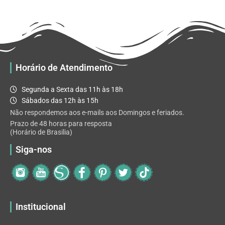
R$ 32.82
variantes.
As
opções
podem
ser
escolhidas
Horário de Atendimento
na
página
Segunda a Sexta das 11h às 18h
do
Sábados das 12h às 15h
produto
Não respondemos aos e-mails aos Domingos e feriados.
Prazo de 48 horas para resposta
(Horário de Brasilia)
Siga-nos
Institucional