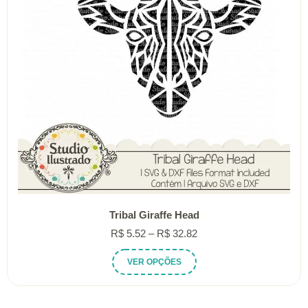
Tribal Giraffe Head
Faixa
R$
5.52
–
R$
32.82
de
Este
VER OPÇÕES
preço:
produto
R$ 5.52
tem
através
várias