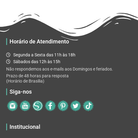
R$ 32.82
variantes.
As
opções
podem
ser
escolhidas
Horário de Atendimento
na
página
Segunda a Sexta das 11h às 18h
do
Sábados das 12h às 15h
produto
Não respondemos aos e-mails aos Domingos e feriados.
Prazo de 48 horas para resposta
(Horário de Brasilia)
Siga-nos
Institucional