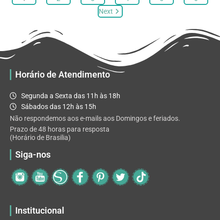
opções
Next
podem
ser
escolhidas
na
página
Horário de Atendimento
do
produto
Segunda a Sexta das 11h às 18h
Sábados das 12h às 15h
Não respondemos aos e-mails aos Domingos e feriados.
Prazo de 48 horas para resposta
(Horário de Brasilia)
Siga-nos
Institucional