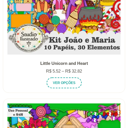
Little Unicorn and Heart
Faixa
R$
5.52
–
R$
32.82
de
Este
VER OPÇÕES
preço:
produto
R$ 5.52
tem
através
várias
R$ 32.82
variantes.
As
opções
podem