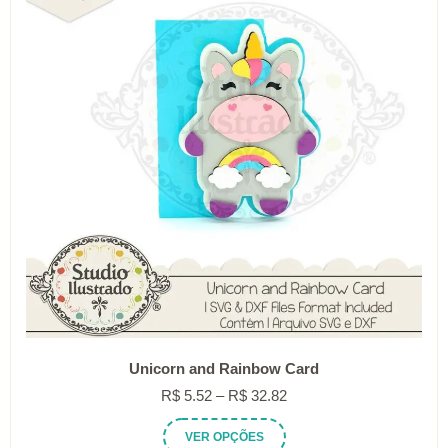
podem
ser
escolhidas
na
página
do
produto
Unicorn and Rainbow Card
Faixa
R$
5.52
–
R$
32.82
de
Este
VER OPÇÕES
preço: