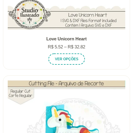
Love Unicorn Heart
Faixa
R$
5.52
–
R$
32.82
de
Este
VER OPÇÕES
preço:
produto
R$ 5.52
tem
através
várias
R$ 32.82
variantes.
As
opções
podem
ser
escolhidas
na
página