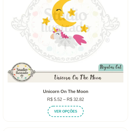
Unicorn On The Moon
Faixa
R$
5.52
–
R$
32.82
de
Este
VER OPÇÕES
preço:
produto
R$ 5.52
tem
através
várias