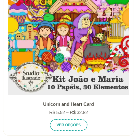
ser
escolhidas
na
página
do
produto
Unicorn and Heart Card
Faixa
R$
5.52
–
R$
32.82
de
Este
VER OPÇÕES
preço:
produto
R$ 5.52
tem