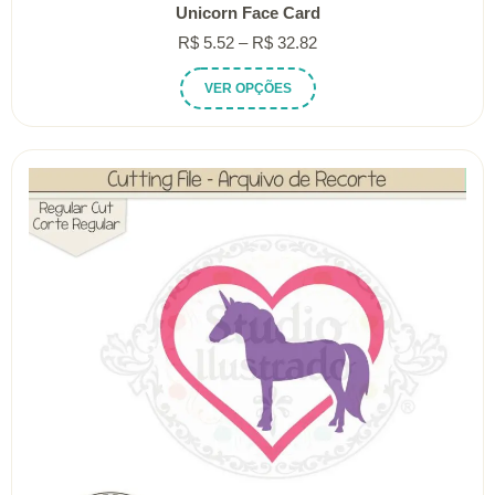
Unicorn Face Card
Faixa
R$
5.52
–
R$
32.82
de
Este
VER OPÇÕES
preço:
produto
R$ 5.52
tem
através
várias
R$ 32.82
variantes.
As
opções
podem
ser
escolhidas
na
página
do
produto