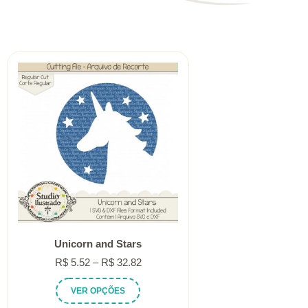
Unicorn and Stars
Faixa
R$
5.52
–
R$
32.82
de
Este
VER OPÇÕES
preço:
produto