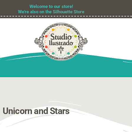
Welcome to our store!
We're also on the
Silhouette Store
Unicorn and Stars