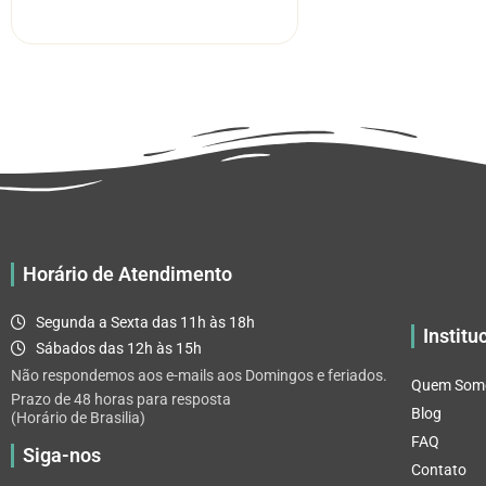
R$ 5.52
tem
através
várias
R$ 32.82
variantes.
As
opções
podem
ser
escolhidas
na
página
Horário de Atendimento
do
produto
Segunda a Sexta das 11h às 18h
Institu
Sábados das 12h às 15h
Não respondemos aos e-mails aos Domingos e feriados.
Quem Som
Prazo de 48 horas para resposta
Blog
(Horário de Brasilia)
FAQ
Siga-nos
Contato