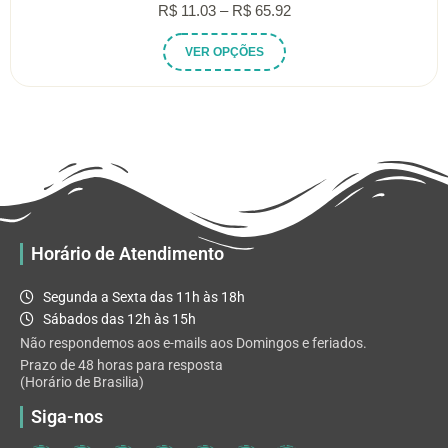
Faixa
R$
11.03
–
R$
65.92
de
Este
VER OPÇÕES
preço:
produto
R$ 11.03
tem
através
várias
R$ 65.92
variantes.
As
opções
podem
ser
escolhidas
Horário de Atendimento
na
página
Segunda a Sexta das 11h às 18h
do
Sábados das 12h às 15h
produto
Não respondemos aos e-mails aos Domingos e feriados.
Prazo de 48 horas para resposta
(Horário de Brasilia)
Siga-nos