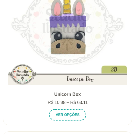
Unicorn Box
Faixa
R$
10.98
–
R$
63.11
de
Este
VER OPÇÕES
preço:
produto
R$ 10.98
tem
através
várias