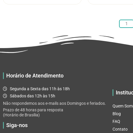
através
várias
R$ 32.82
variantes.
As
1
opções
podem
ser
escolhidas
na
página
do
Horário de Atendimento
produto
Segunda a Sexta das 11h às 18h
Institu
Sábados das 12h às 15h
Não respondemos aos e-mails aos Domingos e feriados.
Quem Som
Prazo de 48 horas para resposta
Blog
(Horário de Brasilia)
FAQ
Siga-nos
Contato