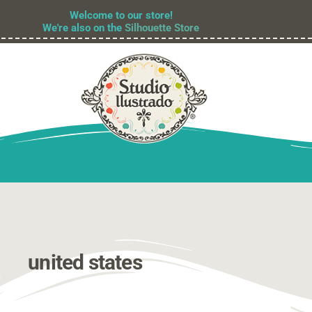
Welcome to our store!
We're also on the
Silhouette Store
united states