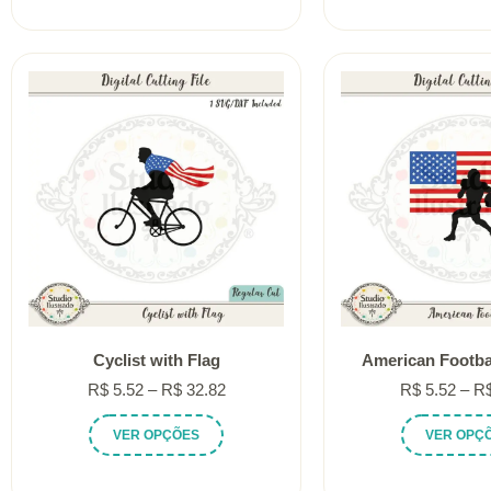
tem
através
várias
R$ 32.82
variantes.
As
opções
podem
ser
escolhidas
na
página
do
produto
Cyclist with Flag
American Footbal
Faixa
R$
5.52
–
R$
32.82
R$
5.52
–
R
de
Este
VER OPÇÕES
VER OPÇ
preço:
produto
R$ 5.52
tem