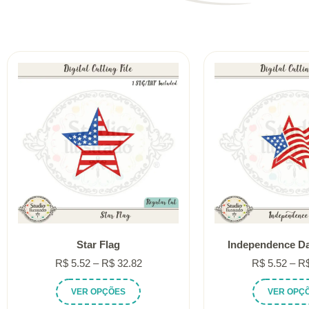
Star Flag
Independence Da
Faixa
R$
5.52
–
R$
32.82
R$
5.52
–
R
de
Este
VER OPÇÕES
VER OPÇ
preço:
produto