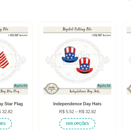
y Star Flag
Independence Day Hats
Faixa
Faixa
$
32.82
R$
5.52
–
R$
32.82
de
de
Este
Este
ÕES
VER OPÇÕES
preço:
preço:
produto
produto