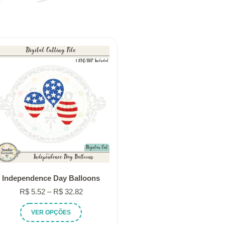
Independence Day Balloons
Faixa
R$
5.52
–
R$
32.82
de
Este
VER OPÇÕES
preço:
produto