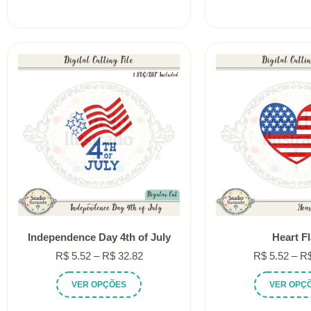
R$ 5.52
tem
através
várias
R$ 32.82
variantes.
As
opções
podem
ser
escolhidas
na
página
do
produto
Independence Day 4th of July
Heart F
Faixa
R$
5.52
–
R$
32.82
R$
5.52
–
R
de
Este
VER OPÇÕES
VER OPÇ
preço:
produto
R$ 5.52