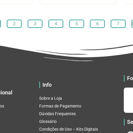
através
através
várias
várias
R$ 32.82
R$ 32.82
variantes.
variantes.
As
As
2
3
4
5
6
7
opções
opções
podem
podem
ser
ser
escolhidas
escolhidas
na
na
página
página
do
do
produto
produto
Fo
Info
cional
Sobre a Loja
os
Formas de Pagamento
Dúvidas Frequentes
Se
Glossário
Condições de Uso – Kits Digitais