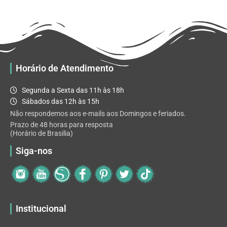
R$ 32.82
variantes.
As
opções
podem
ser
escolhidas
Horário de Atendimento
na
página
Segunda a Sexta das 11h às 18h
do
Sábados das 12h às 15h
produto
Não respondemos aos e-mails aos Domingos e feriados.
Prazo de 48 horas para resposta
(Horário de Brasilia)
Siga-nos
Institucional