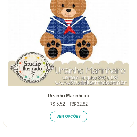
Ursinho Marinheiro
Faixa
R$
5.52
–
R$
32.82
de
Este
VER OPÇÕES
preço:
produto
R$ 5.52
tem
através
várias