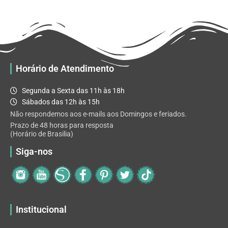
R$ 32.82
variantes.
As
opções
podem
ser
escolhidas
Horário de Atendimento
na
página
Segunda a Sexta das 11h às 18h
do
Sábados das 12h às 15h
produto
Não respondemos aos e-mails aos Domingos e feriados.
Prazo de 48 horas para resposta
(Horário de Brasilia)
Siga-nos
Institucional