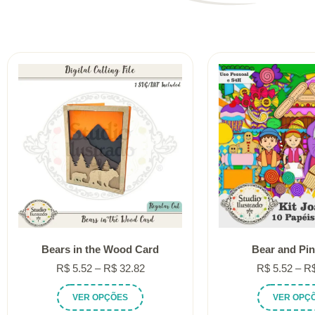
Bears in the Wood Card
Bear and Pin
Faixa
R$
5.52
–
R$
32.82
R$
5.52
–
R
de
Este
VER OPÇÕES
VER OPÇ
preço:
produto