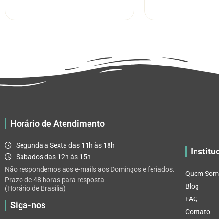
R$ 5.52
tem
através
várias
R$ 32.82
variantes.
As
opções
podem
ser
escolhidas
na
página
Horário de Atendimento
do
produto
Segunda a Sexta das 11h às 18h
Institu
Sábados das 12h às 15h
Não respondemos aos e-mails aos Domingos e feriados.
Quem Som
Prazo de 48 horas para resposta
Blog
(Horário de Brasilia)
FAQ
Siga-nos
Contato