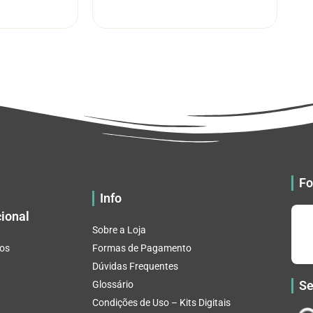
R$ 5.52
R$ 5.52
tem
tem
através
através
várias
várias
R$ 32.82
R$ 32.82
variantes.
variantes.
As
As
opções
opções
podem
podem
ser
ser
escolhidas
escolhidas
na
na
página
página
do
do
Fo
produto
produto
Info
cional
Sobre a Loja
os
Formas de Pagamento
Dúvidas Frequentes
Se
Glossário
Condições de Uso – Kits Digitais