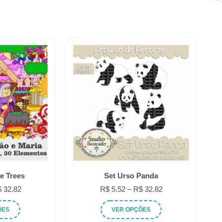
e Trees
Set Urso Panda
Faixa
Faixa
$
32.82
R$
5.52
–
R$
32.82
de
de
Este
Este
ÕES
VER OPÇÕES
preço:
preço:
produto
produto