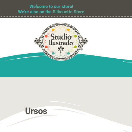
Welcome to our store!
We're also on the
Silhouette Store
Ursos