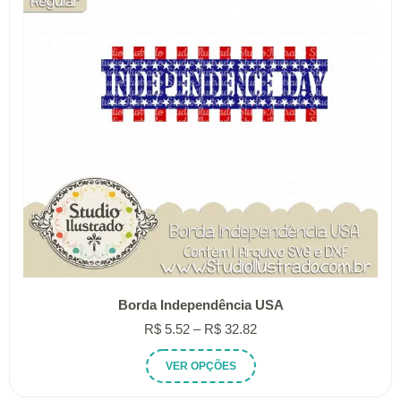
ser
escolhidas
na
página
do
produto
Borda Independência USA
Faixa
R$
5.52
–
R$
32.82
de
Este
VER OPÇÕES
preço:
produto
R$ 5.52
tem