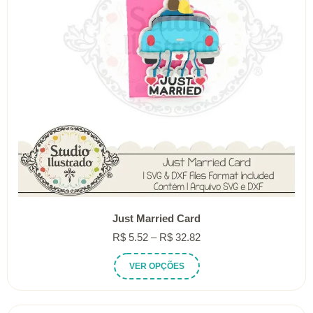
Just Married Card
Faixa
R$
5.52
–
R$
32.82
de
Este
VER OPÇÕES
preço:
produto
R$ 5.52
tem
através
várias