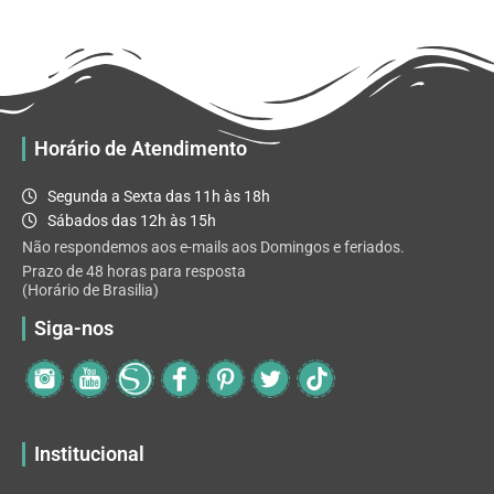
R$ 32.82
variantes.
As
opções
podem
ser
escolhidas
Horário de Atendimento
na
página
Segunda a Sexta das 11h às 18h
do
Sábados das 12h às 15h
produto
Não respondemos aos e-mails aos Domingos e feriados.
Prazo de 48 horas para resposta
(Horário de Brasilia)
Siga-nos
Institucional