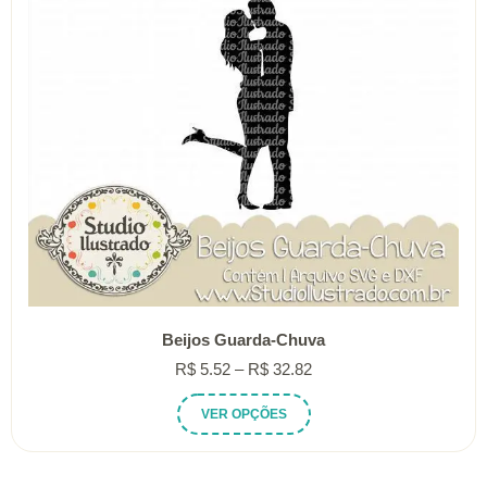
Beijos Guarda-Chuva
Faixa
R$
5.52
–
R$
32.82
de
Este
VER OPÇÕES
preço:
produto
R$ 5.52
tem
através
várias