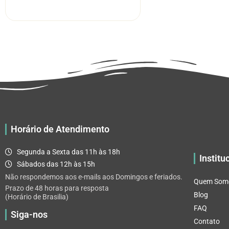
R$ 5.52
tem
através
várias
R$ 32.82
variantes.
As
opções
podem
ser
escolhidas
na
página
Horário de Atendimento
do
produto
Segunda a Sexta das 11h às 18h
Institu
Sábados das 12h às 15h
Não respondemos aos e-mails aos Domingos e feriados.
Quem Som
Prazo de 48 horas para resposta
Blog
(Horário de Brasilia)
FAQ
Siga-nos
Contato