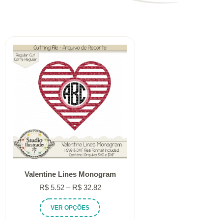
Valentine Lines Monogram
Faixa
R$
5.52
–
R$
32.82
de
Este
VER OPÇÕES
preço:
produto