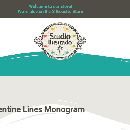
Welcome to our store!
We're also on the
Silhouette Store
entine Lines Monogram