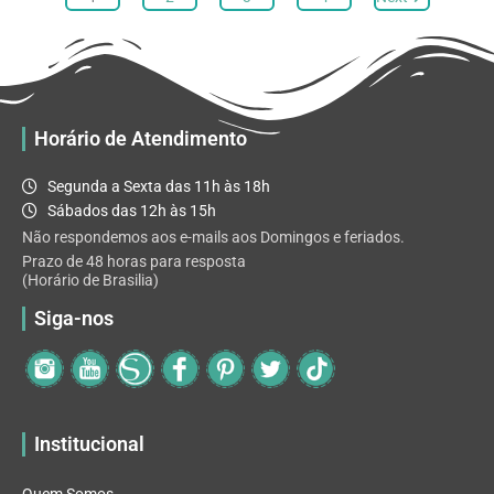
opções
podem
ser
escolhidas
na
Horário de Atendimento
página
do
Segunda a Sexta das 11h às 18h
produto
Sábados das 12h às 15h
Não respondemos aos e-mails aos Domingos e feriados.
Prazo de 48 horas para resposta
(Horário de Brasilia)
Siga-nos
Institucional