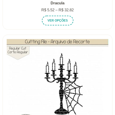
Dracula
Faixa
R$
5.52
–
R$
32.82
de
Este
VER OPÇÕES
preço:
produto
R$ 5.52
tem
através
várias
R$ 32.82
variantes.
As
opções
podem
ser
escolhidas
na
página
do
produto