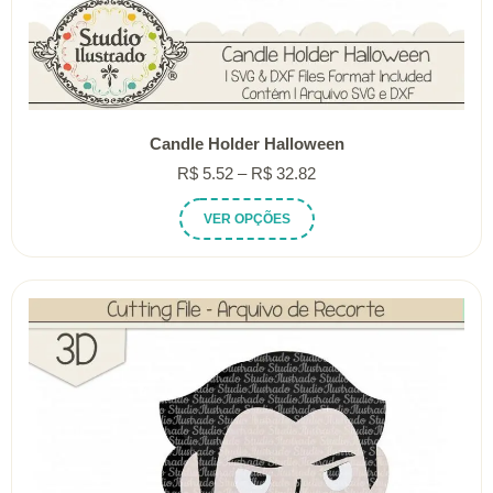
Candle Holder Halloween
Faixa
R$
5.52
–
R$
32.82
de
Este
VER OPÇÕES
preço:
produto
R$ 5.52
tem
através
várias
R$ 32.82
variantes.
As
opções
podem
ser
escolhidas
na
página