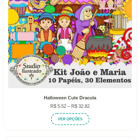
Halloween Cute Dracula
Faixa
R$
5.52
–
R$
32.82
de
Este
VER OPÇÕES
preço:
produto
R$ 5.52
tem
através
várias