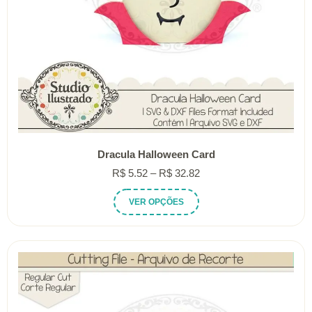
Dracula Halloween Card
Faixa
R$
5.52
–
R$
32.82
de
Este
VER OPÇÕES
preço:
produto
R$ 5.52
tem
através
várias
R$ 32.82
variantes.
As
opções
podem