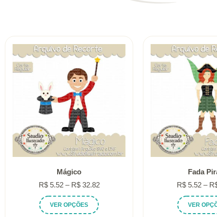
Mágico
Fada Pir
Faixa
R$
5.52
–
R$
32.82
R$
5.52
–
R
de
Este
VER OPÇÕES
VER OPÇ
preço:
produto