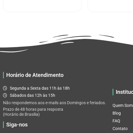
R$ 5.52
tem
através
várias
R$ 32.82
variantes.
As
opções
podem
ser
escolhidas
na
página
Horário de Atendimento
do
produto
Segunda a Sexta das 11h às 18h
Institu
Sábados das 12h às 15h
Não respondemos aos e-mails aos Domingos e feriados.
Quem Som
Prazo de 48 horas para resposta
Blog
(Horário de Brasilia)
FAQ
Siga-nos
Contato