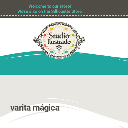
Welcome to our store!
We're also on the
Silhouette Store
varita mágica