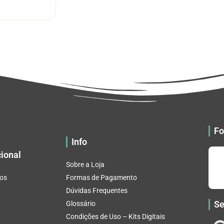
R$ 5.52
tem
através
várias
R$ 32.82
variantes.
As
opções
podem
ser
escolhidas
na
página
do
Fo
produto
Info
cional
Sobre a Loja
os
Formas de Pagamento
Dúvidas Frequentes
Se
Glossário
Condições de Uso – Kits Digitais