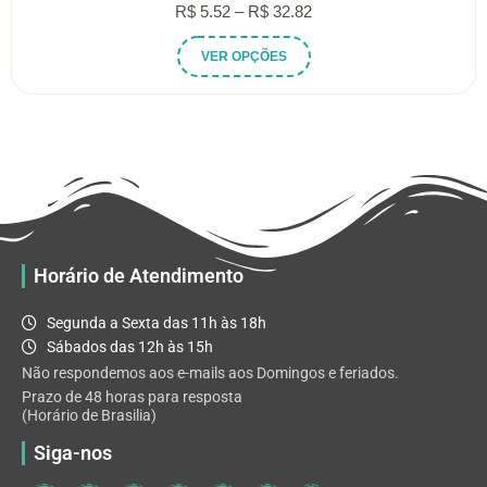
Faixa
R$
5.52
–
R$
32.82
de
Este
VER OPÇÕES
preço:
produto
R$ 5.52
tem
através
várias
R$ 32.82
variantes.
As
opções
podem
ser
escolhidas
Horário de Atendimento
na
página
Segunda a Sexta das 11h às 18h
do
Sábados das 12h às 15h
produto
Não respondemos aos e-mails aos Domingos e feriados.
Prazo de 48 horas para resposta
(Horário de Brasilia)
Siga-nos