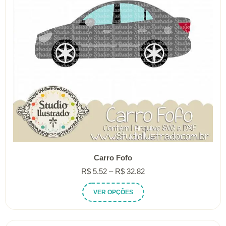
Carro Fofo
Faixa
R$
5.52
–
R$
32.82
de
Este
VER OPÇÕES
preço:
produto
R$ 5.52
tem
através
várias