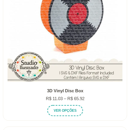
3D Vinyl Disc Box
Faixa
R$
11.03
–
R$
65.92
de
Este
VER OPÇÕES
preço:
produto
R$ 11.03
tem
através
várias