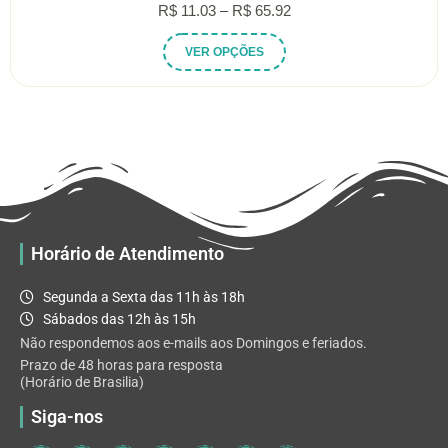
Faixa
R$
11.03
–
R$
65.92
de
Este
VER OPÇÕES
preço:
produto
R$ 11.03
tem
através
várias
R$ 65.92
variantes.
As
opções
podem
ser
escolhidas
Horário de Atendimento
na
página
Segunda a Sexta das 11h às 18h
do
Sábados das 12h às 15h
produto
Não respondemos aos e-mails aos Domingos e feriados.
Prazo de 48 horas para resposta
(Horário de Brasilia)
Siga-nos