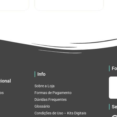
R$ 5.52
R$ 5.52
tem
tem
através
através
várias
várias
R$ 32.82
R$ 32.82
variantes.
variantes.
As
As
opções
opções
podem
podem
ser
ser
escolhidas
escolhidas
na
na
página
página
do
do
Fo
produto
produto
Info
cional
Sobre a Loja
os
Formas de Pagamento
Dúvidas Frequentes
Se
Glossário
Condições de Uso – Kits Digitais