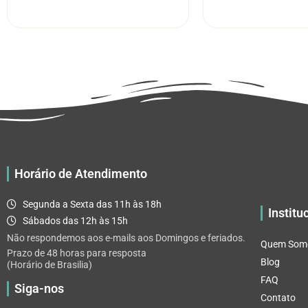
R$ 5.52
tem
através
várias
R$ 32.82
variantes.
As
opções
podem
ser
escolhidas
na
página
Horário de Atendimento
do
produto
Segunda a Sexta das 11h às 18h
Institu
Sábados das 12h às 15h
Não respondemos aos e-mails aos Domingos e feriados.
Quem Som
Prazo de 48 horas para resposta
Blog
(Horário de Brasilia)
FAQ
Siga-nos
Contato