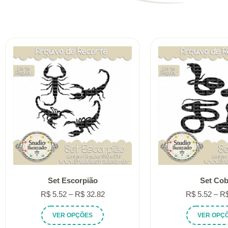
Set Escorpião
Set Cob
Faixa
R$
5.52
–
R$
32.82
R$
5.52
–
R
de
Este
VER OPÇÕES
VER OPÇ
preço:
produto