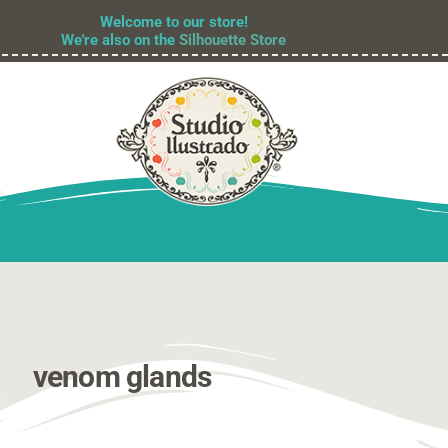
Welcome to our store!
We're also on the
Silhouette Store
venom glands