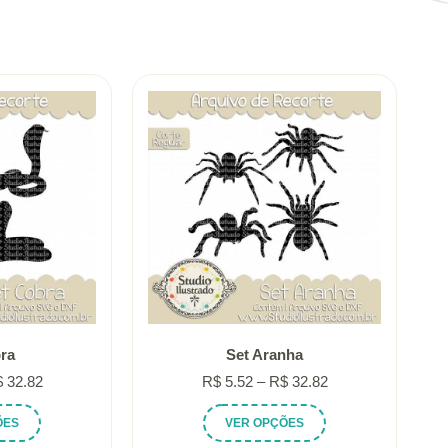
ra
Set Aranha
Faixa
Faixa
$
32.82
R$
5.52
–
R$
32.82
de
de
Este
Este
ÕES
VER OPÇÕES
preço:
preço:
produto
produto