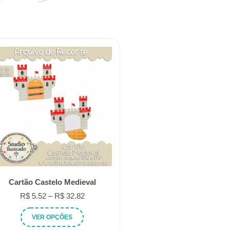
Cartão Castelo Medieval
Faixa
R$
5.52
–
R$
32.82
de
Este
VER OPÇÕES
preço:
produto