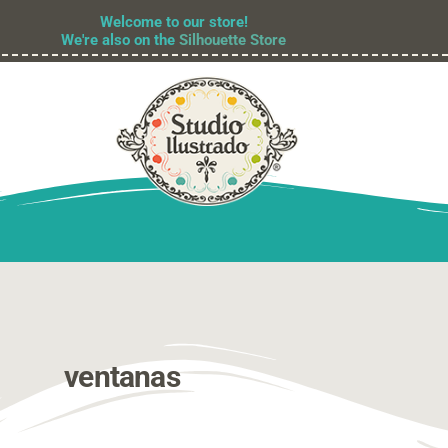
Welcome to our store!
We're also on the
Silhouette Store
ventanas