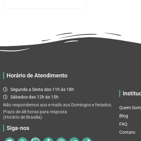
tem
através
várias
R$ 32.82
variantes.
As
opções
podem
ser
escolhidas
na
página
Horário de Atendimento
do
produto
Segunda a Sexta das 11h às 18h
Institu
Sábados das 12h às 15h
Não respondemos aos e-mails aos Domingos e feriados.
Quem Som
Prazo de 48 horas para resposta
Blog
(Horário de Brasilia)
FAQ
Siga-nos
Contato