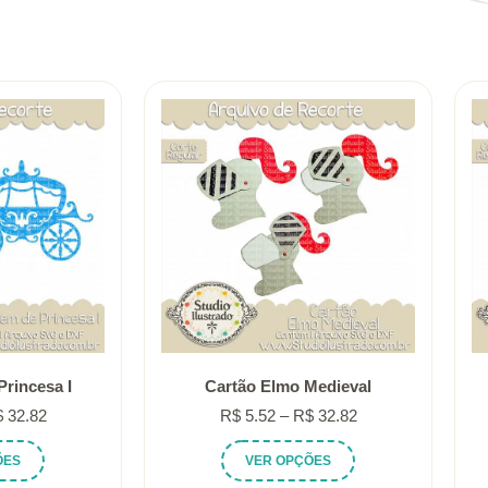
rincesa I
Cartão Elmo Medieval
Faixa
Faixa
$
32.82
R$
5.52
–
R$
32.82
de
de
Este
Este
ÕES
VER OPÇÕES
preço:
preço:
produto
produto