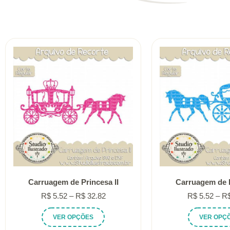
Carruagem de Princesa II
Carruagem de P
Faixa
R$
5.52
–
R$
32.82
R$
5.52
–
R
de
Este
VER OPÇÕES
VER OPÇ
preço:
produto