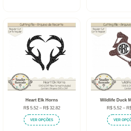
R$ 5.52
tem
através
várias
R$ 32.82
variantes.
As
opções
podem
ser
escolhidas
na
página
do
produto
Heart Elk Horns
Wildlife Duck
Faixa
R$
5.52
–
R$
32.82
R$
5.52
–
R
de
Este
VER OPÇÕES
VER OPÇ
preço:
produto
R$ 5.52