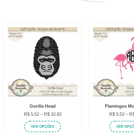
Gorilla Head
Flamingos M
Faixa
R$
5.52
–
R$
32.82
R$
5.52
–
R
de
Este
VER OPÇÕES
VER OPÇ
preço:
produto