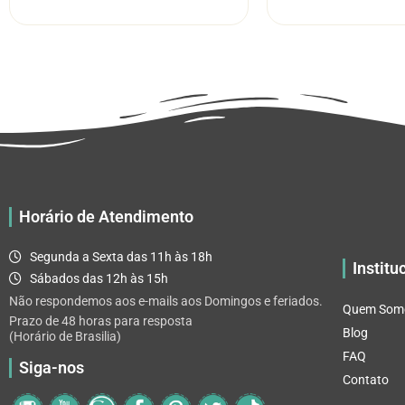
tem
através
várias
R$ 32.82
variantes.
As
opções
podem
ser
escolhidas
na
página
Horário de Atendimento
do
produto
Segunda a Sexta das 11h às 18h
Institu
Sábados das 12h às 15h
Não respondemos aos e-mails aos Domingos e feriados.
Quem Som
Prazo de 48 horas para resposta
Blog
(Horário de Brasilia)
FAQ
Siga-nos
Contato