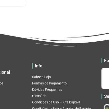
tem
através
várias
R$ 32.82
variantes.
As
opções
podem
ser
escolhidas
na
página
do
Fo
produto
Info
cional
Sobre a Loja
os
Formas de Pagamento
Dúvidas Frequentes
Se
Glossário
Condições de Uso – Kits Digitais
Condições de Uso – Arquivo de Recorte