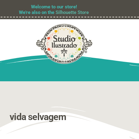
Welcome to our store!
We're also on the
Silhouette Store
vida selvagem