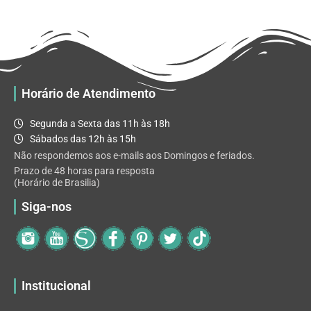
R$ 32.82
variantes.
As
opções
podem
ser
escolhidas
Horário de Atendimento
na
página
Segunda a Sexta das 11h às 18h
do
Sábados das 12h às 15h
produto
Não respondemos aos e-mails aos Domingos e feriados.
Prazo de 48 horas para resposta
(Horário de Brasilia)
Siga-nos
Institucional