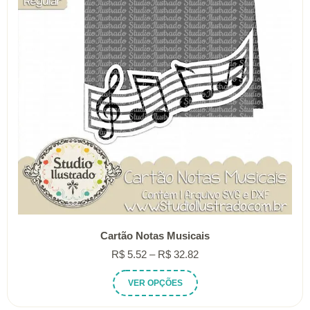
ser
escolhidas
na
página
do
produto
Cartão Notas Musicais
Faixa
R$
5.52
–
R$
32.82
de
Este
VER OPÇÕES
preço:
produto
R$ 5.52
tem