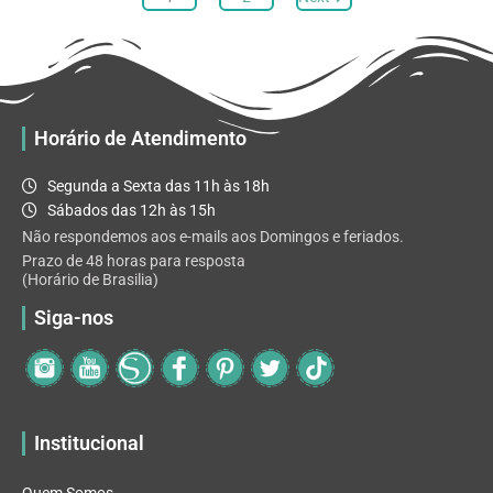
opções
podem
ser
escolhidas
na
Horário de Atendimento
página
do
Segunda a Sexta das 11h às 18h
produto
Sábados das 12h às 15h
Não respondemos aos e-mails aos Domingos e feriados.
Prazo de 48 horas para resposta
(Horário de Brasilia)
Siga-nos
Institucional