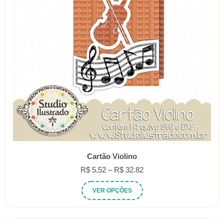
Cartão Violino
Faixa
R$
5.52
–
R$
32.82
de
Este
VER OPÇÕES
preço:
produto
R$ 5.52
tem
através
várias