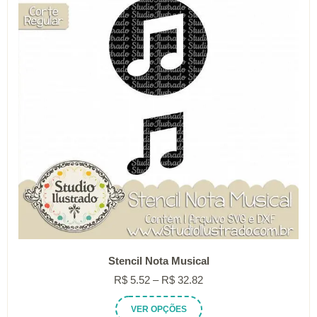
podem
ser
escolhidas
na
página
do
produto
Stencil Nota Musical
Faixa
R$
5.52
–
R$
32.82
de
Este
VER OPÇÕES
preço: