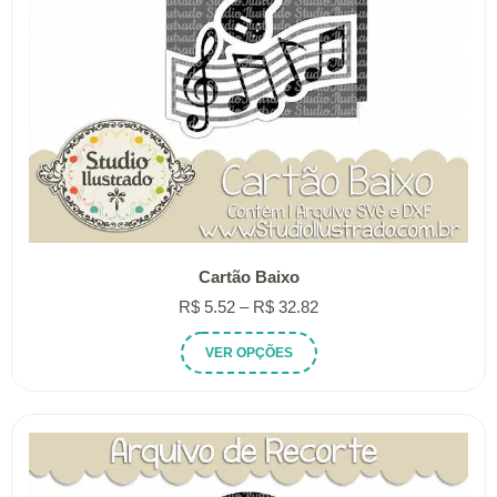
do
produto
Cartão Baixo
Faixa
R$
5.52
–
R$
32.82
de
Este
VER OPÇÕES
preço:
produto
R$ 5.52
tem
através
várias
R$ 32.82
variantes.
As
opções