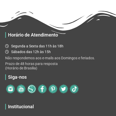
R$ 32.82
variantes.
As
opções
podem
ser
escolhidas
Horário de Atendimento
na
página
Segunda a Sexta das 11h às 18h
do
Sábados das 12h às 15h
produto
Não respondemos aos e-mails aos Domingos e feriados.
Prazo de 48 horas para resposta
(Horário de Brasilia)
Siga-nos
Institucional