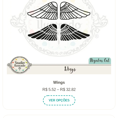
Wings
Faixa
R$
5.52
–
R$
32.82
de
Este
VER OPÇÕES
preço:
produto
R$ 5.52
tem
através
várias