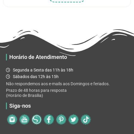
produto
R$ 5.52
tem
através
várias
R$ 32.82
variantes.
As
opções
podem
ser
escolhidas
Horário de Atendimento
na
página
Segunda a Sexta das 11h às 18h
do
Sábados das 12h às 15h
produto
Não respondemos aos e-mails aos Domingos e feriados.
Prazo de 48 horas para resposta
(Horário de Brasilia)
Siga-nos