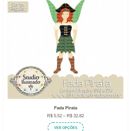
podem
ser
escolhidas
na
página
do
produto
Fada Pirata
Faixa
R$
5.52
–
R$
32.82
de
Este
VER OPÇÕES
preço: