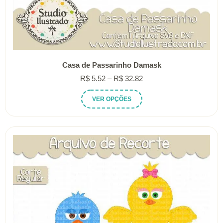
Casa de Passarinho Damask
Faixa
R$
5.52
–
R$
32.82
de
Este
VER OPÇÕES
preço:
produto
R$ 5.52
tem
através
várias
R$ 32.82
variantes.
As
opções
podem
ser
escolhidas
na
página