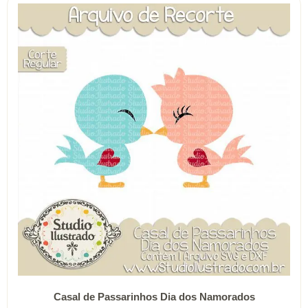
R$ 32.82
variantes.
As
opções
podem
ser
escolhidas
na
página
do
produto
Casal de Passarinhos Dia dos Namorados