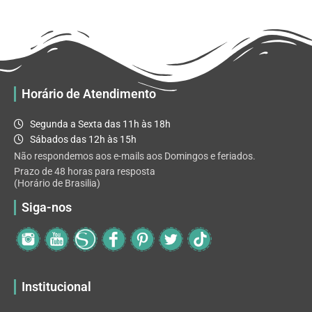
R$ 32.82
variantes.
As
opções
podem
ser
escolhidas
Horário de Atendimento
na
página
Segunda a Sexta das 11h às 18h
do
Sábados das 12h às 15h
produto
Não respondemos aos e-mails aos Domingos e feriados.
Prazo de 48 horas para resposta
(Horário de Brasilia)
Siga-nos
Institucional