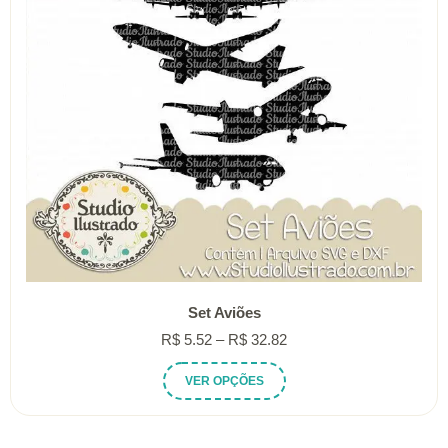
Set Aviões
Faixa
R$
5.52
–
R$
32.82
de
Este
VER OPÇÕES
preço:
produto
R$ 5.52
tem
através
várias