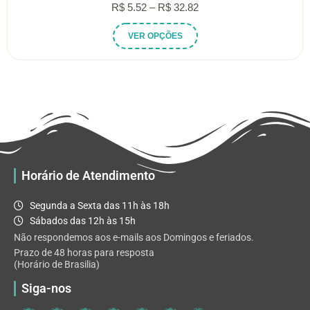
Faixa
R$
5.52
–
R$
32.82
de
Este
VER OPÇÕES
preço:
produto
R$ 5.52
tem
através
várias
R$ 32.82
variantes.
As
opções
podem
ser
escolhidas
Horário de Atendimento
na
página
Segunda a Sexta das 11h às 18h
do
Sábados das 12h às 15h
produto
Não respondemos aos e-mails aos Domingos e feriados.
Prazo de 48 horas para resposta
(Horário de Brasilia)
Siga-nos