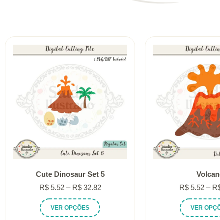
Cute Dinosaur Set 5
Volcan
Faixa
R$
5.52
–
R$
32.82
R$
5.52
–
R
de
Este
VER OPÇÕES
VER OPÇ
preço:
produto