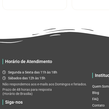
R$ 5.52
tem
através
várias
R$ 32.82
variantes.
As
opções
podem
ser
escolhidas
na
página
Horário de Atendimento
do
produto
Segunda a Sexta das 11h às 18h
Institu
Sábados das 12h às 15h
Não respondemos aos e-mails aos Domingos e feriados.
Quem Som
Prazo de 48 horas para resposta
Blog
(Horário de Brasilia)
FAQ
Siga-nos
Contato