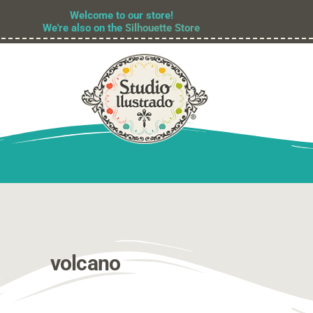
Welcome to our store!
We're also on the
Silhouette Store
volcano