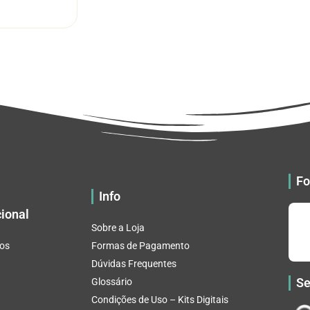
R$ 5.52
tem
através
várias
R$ 32.82
variantes.
As
opções
podem
ser
escolhidas
na
página
do
Fo
produto
Info
cional
Sobre a Loja
os
Formas de Pagamento
Dúvidas Frequentes
Se
Glossário
Condições de Uso – Kits Digitais