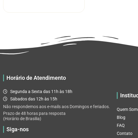
R$ 5.52
tem
através
várias
R$ 32.82
variantes.
As
opções
podem
ser
escolhidas
na
página
Horário de Atendimento
do
produto
Segunda a Sexta das 11h às 18h
Institu
Sábados das 12h às 15h
Não respondemos aos e-mails aos Domingos e feriados.
Quem Som
Prazo de 48 horas para resposta
Blog
(Horário de Brasilia)
FAQ
Siga-nos
Contato