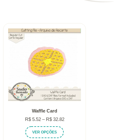
Waffle Card
Faixa
R$
5.52
–
R$
32.82
de
Este
VER OPÇÕES
preço:
produto