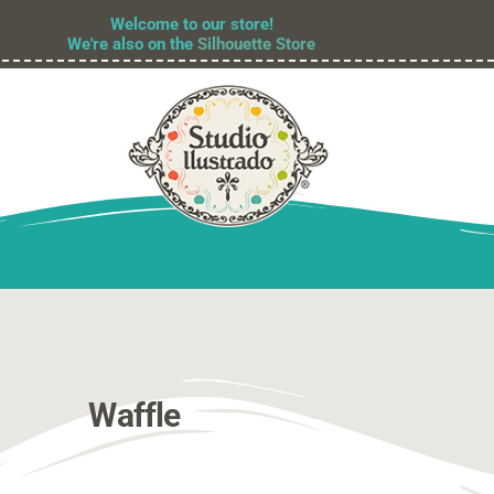
Welcome to our store!
We're also on the
Silhouette Store
Waffle