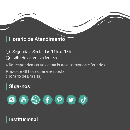
R$ 32.82
variantes.
As
opções
podem
ser
escolhidas
Horário de Atendimento
na
página
Segunda a Sexta das 11h às 18h
do
Sábados das 12h às 15h
produto
Não respondemos aos e-mails aos Domingos e feriados.
Prazo de 48 horas para resposta
(Horário de Brasilia)
Siga-nos
Institucional