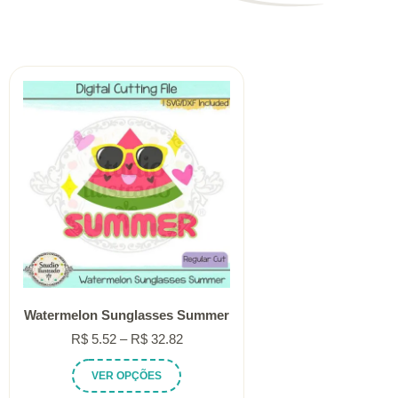
Watermelon Sunglasses Summer
Faixa
R$
5.52
–
R$
32.82
de
Este
VER OPÇÕES
preço:
produto