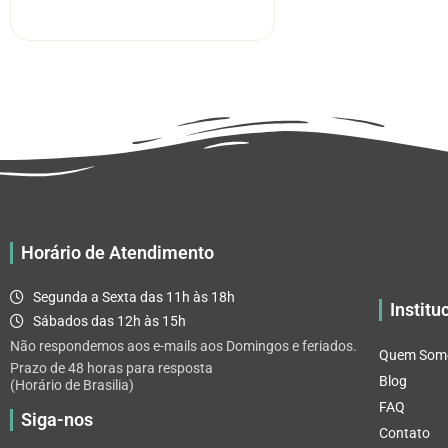
R$ 5.52
tem
através
várias
R$ 32.82
variantes.
As
opções
podem
ser
escolhidas
na
página
Horário de Atendimento
do
produto
Segunda a Sexta das 11h às 18h
Institu
Sábados das 12h às 15h
Não respondemos aos e-mails aos Domingos e feriados.
Quem Som
Prazo de 48 horas para resposta
Blog
(Horário de Brasilia)
FAQ
Siga-nos
Contato