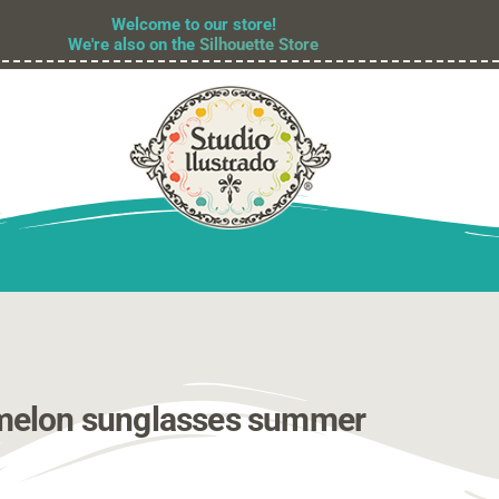
Welcome to our store!
We're also on the
Silhouette Store
melon sunglasses summer