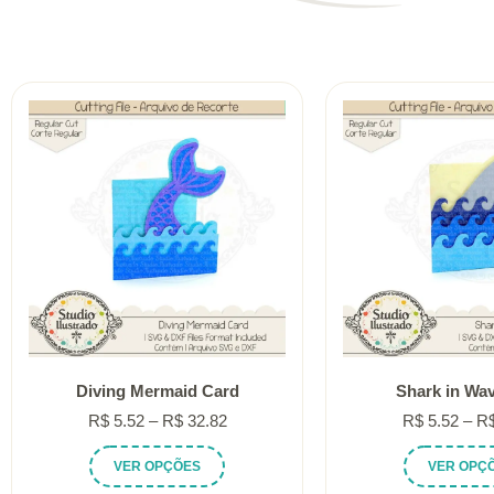
Diving Mermaid Card
Shark in Wa
Faixa
R$
5.52
–
R$
32.82
R$
5.52
–
R
de
Este
VER OPÇÕES
VER OPÇ
preço:
produto