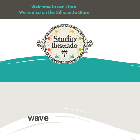
Welcome to our store!
We're also on the
Silhouette Store
wave