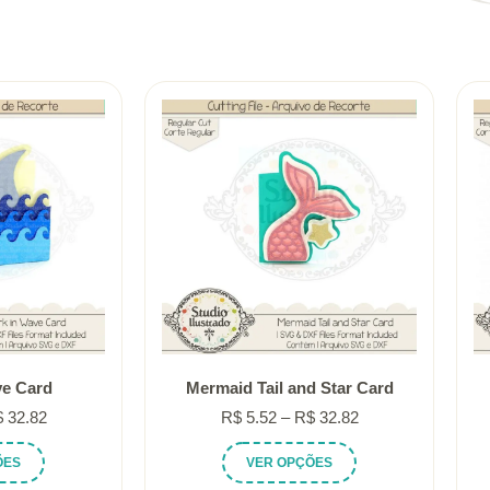
ve Card
Mermaid Tail and Star Card
Faixa
Faixa
$
32.82
R$
5.52
–
R$
32.82
de
de
Este
Este
ÕES
VER OPÇÕES
preço:
preço:
produto
produto