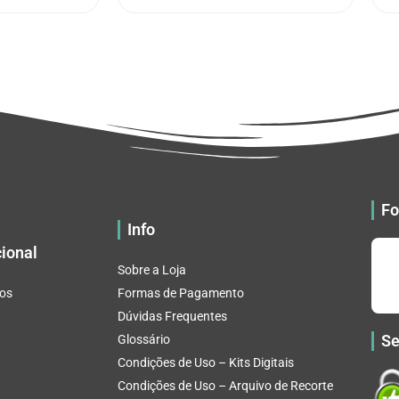
através
através
várias
várias
R$ 32.82
R$ 32.82
variantes.
variantes.
As
As
opções
opções
podem
podem
ser
ser
escolhidas
escolhidas
na
na
página
página
do
do
Fo
produto
produto
Info
cional
Sobre a Loja
os
Formas de Pagamento
Dúvidas Frequentes
Se
Glossário
Condições de Uso – Kits Digitais
Condições de Uso – Arquivo de Recorte