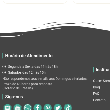
através
várias
R$ 32.82
variantes.
As
opções
podem
ser
escolhidas
na
página
Horário de Atendimento
do
produto
Segunda a Sexta das 11h às 18h
Institu
Sábados das 12h às 15h
Não respondemos aos e-mails aos Domingos e feriados.
Quem Som
Prazo de 48 horas para resposta
Blog
(Horário de Brasilia)
FAQ
Siga-nos
Contato