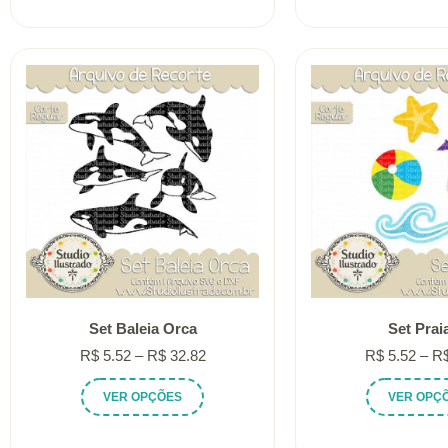
tem
através
várias
R$ 32.82
variantes.
As
opções
podem
ser
escolhidas
na
página
do
produto
Set Baleia Orca
Set Praia
Faixa
R$
5.52
–
R$
32.82
R$
5.52
–
R
de
Este
VER OPÇÕES
VER OPÇ
preço:
produto
R$ 5.52
tem