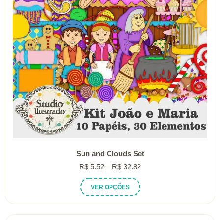
Sun and Clouds Set
Faixa
R$
5.52
–
R$
32.82
de
Este
VER OPÇÕES
preço:
produto
R$ 5.52
tem
através
várias