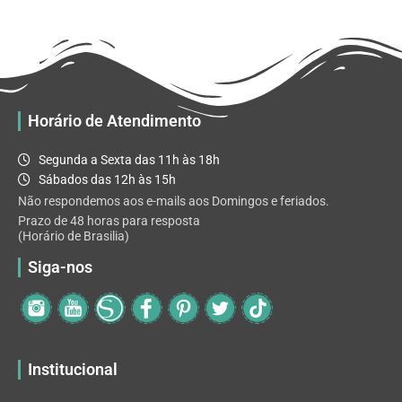
R$ 32.82
variantes.
As
opções
podem
ser
escolhidas
Horário de Atendimento
na
página
Segunda a Sexta das 11h às 18h
do
Sábados das 12h às 15h
produto
Não respondemos aos e-mails aos Domingos e feriados.
Prazo de 48 horas para resposta
(Horário de Brasilia)
Siga-nos
Institucional