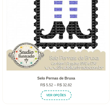
Selo Pernas de Bruxa
Faixa
R$
5.52
–
R$
32.82
de
Este
VER OPÇÕES
preço:
produto
R$ 5.52
tem
através
várias