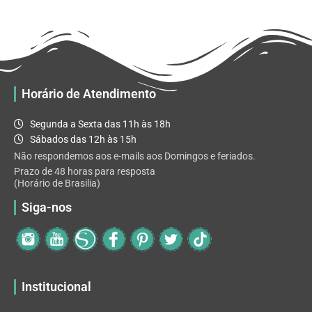
R$ 32.82
variantes.
As
opções
podem
ser
escolhidas
Horário de Atendimento
na
página
Segunda a Sexta das 11h às 18h
do
Sábados das 12h às 15h
produto
Não respondemos aos e-mails aos Domingos e feriados.
Prazo de 48 horas para resposta
(Horário de Brasilia)
Siga-nos
Institucional