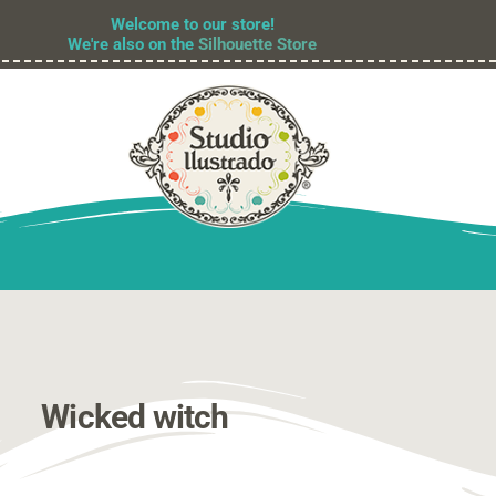
Welcome to our store!
We're also on the
Silhouette Store
Wicked witch