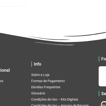
tem
através
várias
R$ 32.82
variantes.
As
opções
podem
ser
escolhidas
na
página
do
Fo
produto
Info
cional
Sobre a Loja
os
Formas de Pagamento
Dúvidas Frequentes
Se
Glossário
Condições de Uso – Kits Digitais
Condições de Uso – Arquivo de Recorte