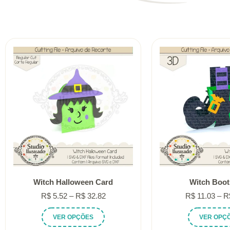
Witch Halloween Card
Witch Boot
Faixa
R$
5.52
–
R$
32.82
R$
11.03
–
R
de
Este
VER OPÇÕES
VER OPÇ
preço:
produto