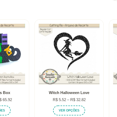
s Box
Witch Halloween Love
Faixa
Faixa
$
65.92
R$
5.52
–
R$
32.82
de
de
Este
Este
ÕES
VER OPÇÕES
preço:
preço:
produto
produto