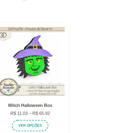
Witch Halloween Box
Faixa
R$
11.03
–
R$
65.92
de
Este
VER OPÇÕES
preço:
produto