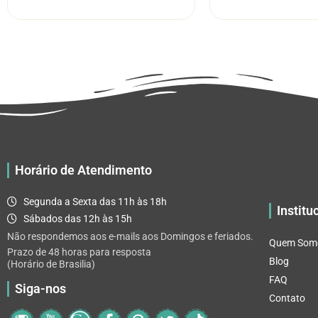
tem
através
várias
R$ 32.82
variantes.
As
opções
podem
ser
escolhidas
na
página
Horário de Atendimento
do
produto
Segunda a Sexta das 11h às 18h
Institu
Sábados das 12h às 15h
Não respondemos aos e-mails aos Domingos e feriados.
Quem Som
Prazo de 48 horas para resposta
Blog
(Horário de Brasilia)
FAQ
Siga-nos
Contato