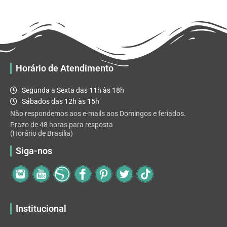
R$ 32.82
variantes.
As
opções
podem
ser
escolhidas
Horário de Atendimento
na
página
Segunda a Sexta das 11h às 18h
do
Sábados das 12h às 15h
produto
Não respondemos aos e-mails aos Domingos e feriados.
Prazo de 48 horas para resposta
(Horário de Brasilia)
Siga-nos
Institucional