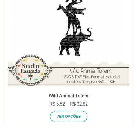
Wild Animal Totem
Faixa
R$
5.52
–
R$
32.82
de
Este
VER OPÇÕES
preço:
produto
R$ 5.52
tem
através
várias