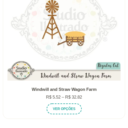
Windwill and Straw Wagon Farm
Faixa
R$
5.52
–
R$
32.82
de
Este
VER OPÇÕES
preço:
produto
R$ 5.52
tem
através
várias