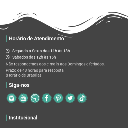
R$ 32.82
variantes.
As
opções
podem
ser
escolhidas
Horário de Atendimento
na
página
Segunda a Sexta das 11h às 18h
do
Sábados das 12h às 15h
produto
Não respondemos aos e-mails aos Domingos e feriados.
Prazo de 48 horas para resposta
(Horário de Brasilia)
Siga-nos
Institucional