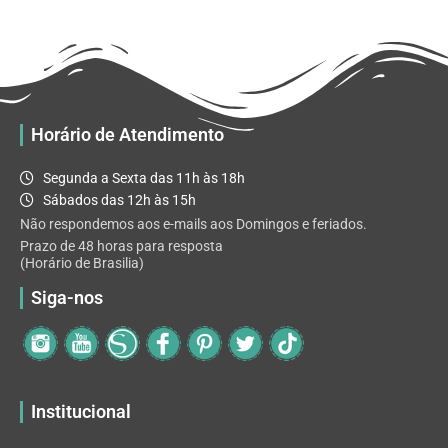
R$ 32.82
variantes.
As
opções
podem
ser
escolhidas
Horário de Atendimento
na
página
Segunda a Sexta das 11h às 18h
do
Sábados das 12h às 15h
produto
Não respondemos aos e-mails aos Domingos e feriados.
Prazo de 48 horas para resposta
(Horário de Brasilia)
Siga-nos
Institucional