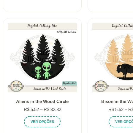
R$ 5.52
tem
através
várias
R$ 32.82
variantes.
As
opções
podem
ser
escolhidas
na
página
do
produto
Aliens in the Wood Circle
Bison in the W
Faixa
R$
5.52
–
R$
32.82
R$
5.52
–
R
de
Este
VER OPÇÕES
VER OPÇ
preço:
produto
R$ 5.52