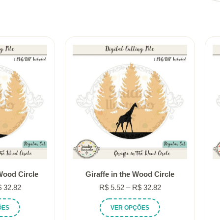
Wood Circle
Giraffe in the Wood Circle
Faixa
Faixa
$
32.82
R$
5.52
–
R$
32.82
de
de
Este
Este
ÕES
VER OPÇÕES
preço:
preço:
produto
produto