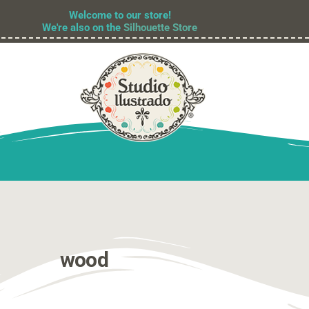
Welcome to our store!
We're also on the
Silhouette Store
wood