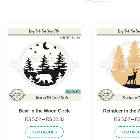
Bear in the Wood Circle
Reindeer in the 
Faixa
R$
5.52
–
R$
32.82
R$
5.52
–
R
de
Este
VER OPÇÕES
VER OPÇ
preço:
produto