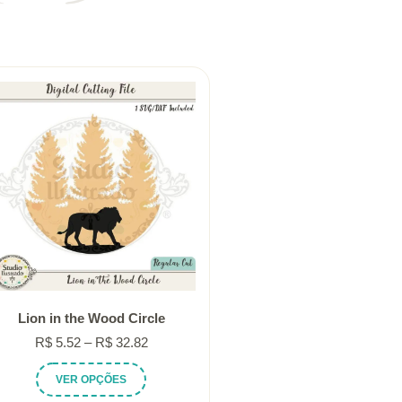
Lion in the Wood Circle
Faixa
R$
5.52
–
R$
32.82
de
Este
VER OPÇÕES
preço:
produto