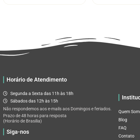
através
várias
R$ 32.82
variantes.
As
opções
podem
ser
escolhidas
na
página
do
Horário de Atendimento
produto
Segunda a Sexta das 11h às 18h
Institu
Sábados das 12h às 15h
Não respondemos aos e-mails aos Domingos e feriados.
Quem Som
Prazo de 48 horas para resposta
Blog
(Horário de Brasilia)
FAQ
Siga-nos
Contato