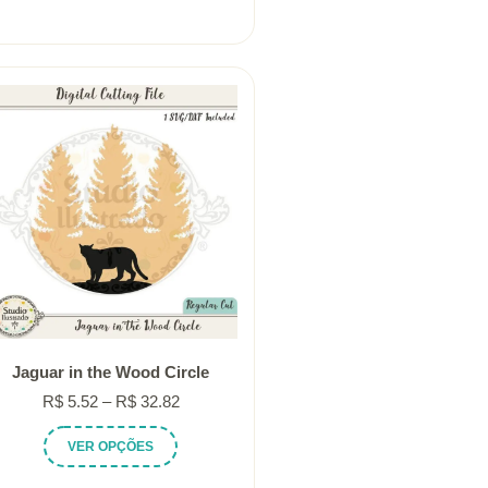
R$ 5.52
tem
através
várias
R$ 32.82
variantes.
As
opções
podem
ser
escolhidas
na
página
do
produto
Jaguar in the Wood Circle
Faixa
R$
5.52
–
R$
32.82
de
Este
VER OPÇÕES
preço:
produto
R$ 5.52