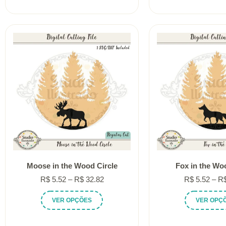
tem
através
várias
R$ 32.82
variantes.
As
opções
podem
ser
escolhidas
na
página
do
produto
Moose in the Wood Circle
Fox in the Wo
Faixa
R$
5.52
–
R$
32.82
R$
5.52
–
R
de
Este
VER OPÇÕES
VER OPÇ
preço:
produto
R$ 5.52
tem