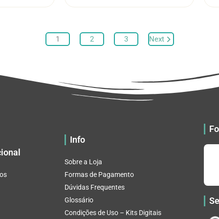
através
através
várias
várias
R$ 32.82
R$ 32.82
variantes.
variantes.
As
As
1
2
3
Next
opções
opções
podem
podem
ser
ser
escolhidas
escolhidas
na
na
página
página
do
do
produto
produto
Fo
Info
cional
Sobre a Loja
os
Formas de Pagamento
Dúvidas Frequentes
Se
Glossário
Condições de Uso – Kits Digitais