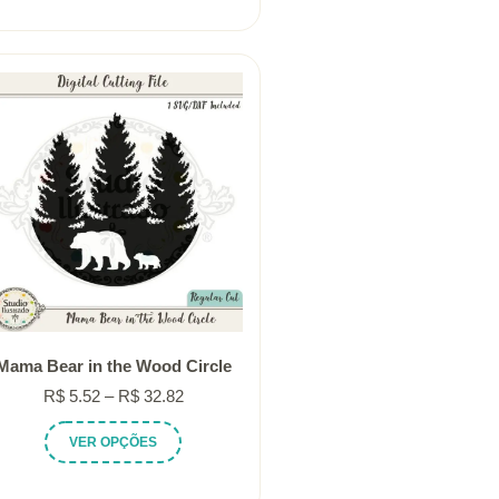
tem
através
várias
R$ 32.82
variantes.
As
opções
podem
ser
escolhidas
na
página
do
produto
Mama Bear in the Wood Circle
Faixa
R$
5.52
–
R$
32.82
de
Este
VER OPÇÕES
preço:
produto
R$ 5.52
tem