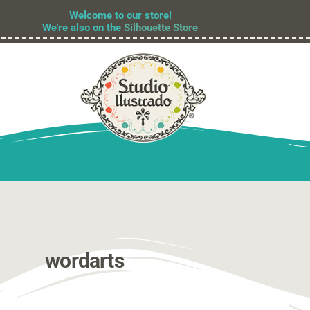
Welcome to our store!
We're also on the
Silhouette Store
wordarts