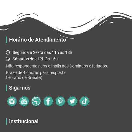
R$ 32.82
variantes.
As
opções
podem
ser
escolhidas
Horário de Atendimento
na
página
Segunda a Sexta das 11h às 18h
do
Sábados das 12h às 15h
produto
Não respondemos aos e-mails aos Domingos e feriados.
Prazo de 48 horas para resposta
(Horário de Brasilia)
Siga-nos
Institucional