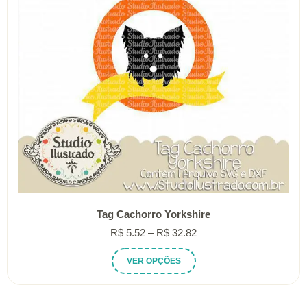
Tag Cachorro Yorkshire
Faixa
R$
5.52
–
R$
32.82
de
Este
VER OPÇÕES
preço:
produto
R$ 5.52
tem
através
várias