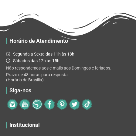
R$ 32.82
variantes.
As
opções
podem
ser
escolhidas
Horário de Atendimento
na
página
Segunda a Sexta das 11h às 18h
do
Sábados das 12h às 15h
produto
Não respondemos aos e-mails aos Domingos e feriados.
Prazo de 48 horas para resposta
(Horário de Brasilia)
Siga-nos
Institucional