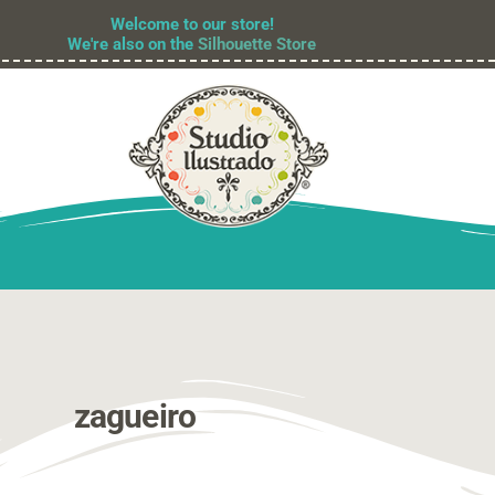
Welcome to our store!
We're also on the
Silhouette Store
zagueiro