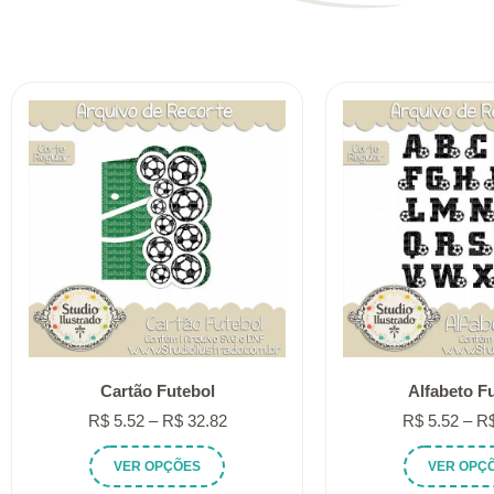
Cartão Futebol
Alfabeto F
Faixa
R$
5.52
–
R$
32.82
R$
5.52
–
R
de
Este
VER OPÇÕES
VER OPÇ
preço:
produto