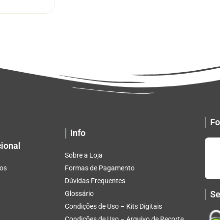
tem
através
várias
R$ 32.82
variantes.
As
opções
podem
ser
escolhidas
na
página
do
Fo
produto
Info
cional
Sobre a Loja
os
Formas de Pagamento
Dúvidas Frequentes
Se
Glossário
Condições de Uso – Kits Digitais
Condições de Uso – Arquivo de Recorte