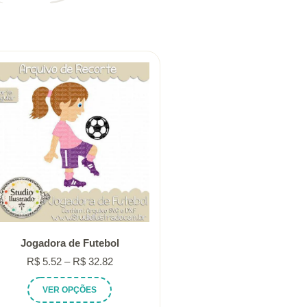
Jogadora de Futebol
Faixa
R$
5.52
–
R$
32.82
de
Este
VER OPÇÕES
preço:
produto