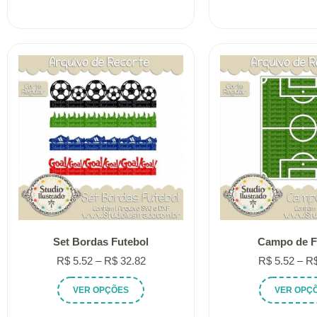
R$ 5.52
tem
através
várias
R$ 32.82
variantes.
As
opções
podem
ser
escolhidas
na
página
do
produto
Set Bordas Futebol
Campo de F
Faixa
R$
5.52
–
R$
32.82
R$
5.52
–
R
de
Este
VER OPÇÕES
VER OPÇ
preço:
produto
R$ 5.52