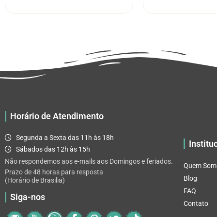
tem
através
várias
R$ 32.82
variantes.
As
opções
podem
ser
escolhidas
na
página
Horário de Atendimento
do
produto
Segunda a Sexta das 11h às 18h
Institu
Sábados das 12h às 15h
Não respondemos aos e-mails aos Domingos e feriados.
Quem Som
Prazo de 48 horas para resposta
Blog
(Horário de Brasilia)
FAQ
Siga-nos
Contato