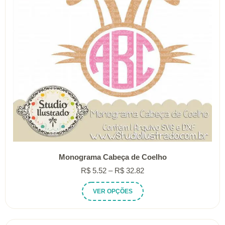
Monograma Cabeça de Coelho
Faixa
R$
5.52
–
R$
32.82
de
Este
VER OPÇÕES
preço:
produto
R$ 5.52
tem
através
várias