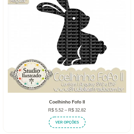
ser
escolhidas
na
página
do
produto
Coelhinho Fofo II
Faixa
R$
5.52
–
R$
32.82
de
Este
VER OPÇÕES
preço:
produto
R$ 5.52
tem