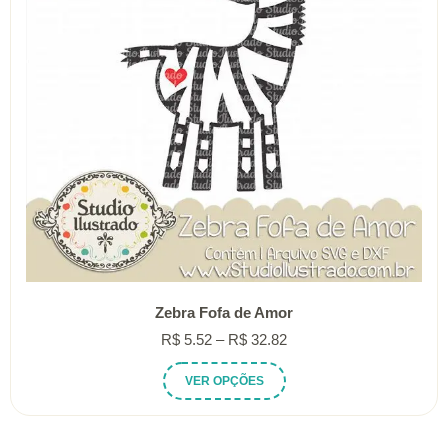
Zebra Fofa de Amor
Faixa
R$
5.52
–
R$
32.82
de
Este
VER OPÇÕES
preço:
produto
R$ 5.52
tem
através
várias