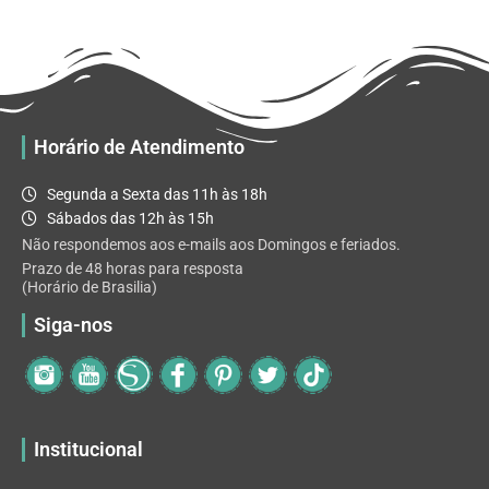
R$ 32.82
variantes.
As
opções
podem
ser
escolhidas
Horário de Atendimento
na
página
Segunda a Sexta das 11h às 18h
do
Sábados das 12h às 15h
produto
Não respondemos aos e-mails aos Domingos e feriados.
Prazo de 48 horas para resposta
(Horário de Brasilia)
Siga-nos
Institucional