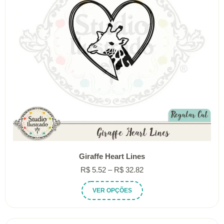
Giraffe Heart Lines
Faixa
R$
5.52
–
R$
32.82
de
Este
VER OPÇÕES
preço:
produto
R$ 5.52
tem
através
várias