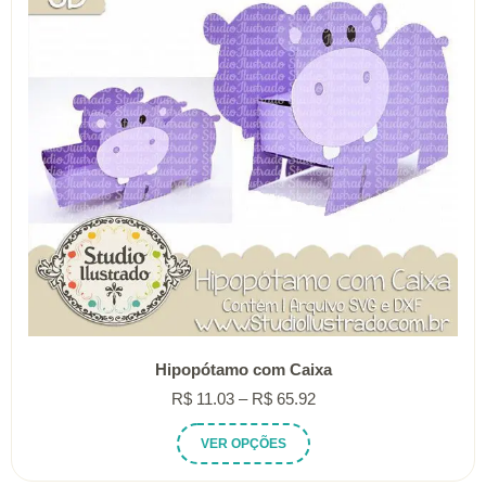
ser
escolhidas
na
página
do
produto
Hipopótamo com Caixa
Faixa
R$
11.03
–
R$
65.92
de
Este
VER OPÇÕES
preço:
produto
R$ 11.03
tem