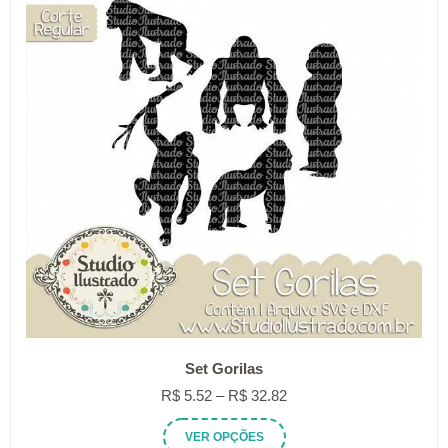
podem
ser
escolhidas
na
página
do
produto
Set Gorilas
Faixa
R$
5.52
–
R$
32.82
de
Este
VER OPÇÕES
preço: