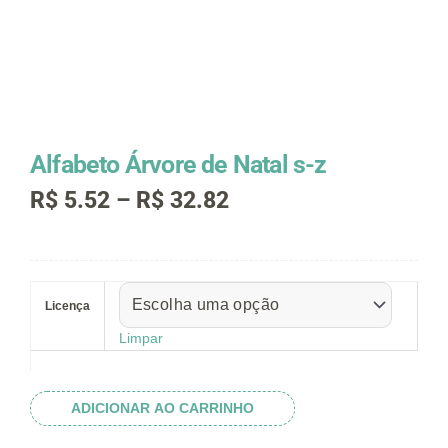
Alfabeto Árvore de Natal s-z
Faixa
R$
5.52
–
R$
32.82
de
preço:
R$ 5.52
Alfabeto
através
Árvore
R$ 32.82
Licença
de
Natal
Limpar
s-
z
quantidade
ADICIONAR AO CARRINHO